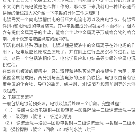
不太明白到底电镀是怎么样工作的，那么接下来我就用一种比较通俗
易懂的话语跟大家介绍一下电镀的具体工作原理吧！
电镀需要一个向电镀槽供电的低压大电流电源以及由电镀液、待镀零
件(阴)和阳构成的电解装置。其中电镀液成分视镀层不同而不同，但均
含有提供金属离子的主盐，能络合主盐中金属离子形成络合物的络合
剂，用于稳定溶液酸碱度的缓冲剂。
阳活化剂和特殊添加物。电镀过程是镀液中的金属离子在外电场的作
用下，经电反应还原成金属原子，并在阴上进行金属沉积的过程。因
此，这是一个包括液相传质、电化学反应和电结晶等步骤的金属电沉
积过程。
在盛有电镀液的镀槽中，经过清理和特殊预处理的待镀件作为阴，用
镀覆金属制成阳，两分别与直流电源的正和负联接。电镀液由含有镀
覆金属的化合物、导电的盐类、缓冲剂、pH调节剂和添加剂等的水溶
液组成。
2. 电镀工艺流程
一般包括电镀前预处理，电镀及镀后处理三个阶段。完整过程：
（1.） 浸酸→全板电镀铜→图形转移→酸性除油→二级逆流漂洗→微
蚀→二级浸酸→镀锡→二级逆流漂洗
（2.） 逆流漂洗→浸酸→图形电镀铜→二级逆流漂洗 →镀镍→二级水
洗→浸柠檬酸→镀金→回收→2-3级纯水洗→烘干