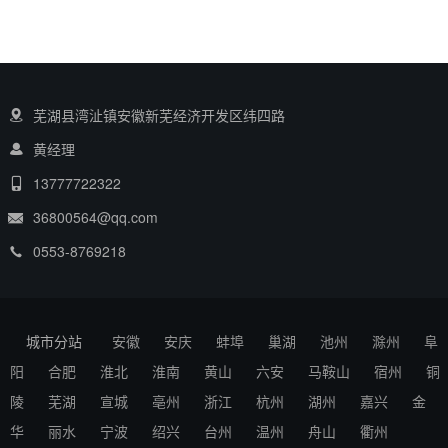
芜湖县湾沚镇安徽新芜经济开发区纬四路
黄经理
13777722322
36800564@qq.com
0553-8769218
城市分站
安徽
安庆
蚌埠
巢湖
池州
滁州
阜
阳
合肥
淮北
淮南
黄山
六安
马鞍山
宿州
铜
陵
芜湖
宣城
亳州
浙江
杭州
湖州
嘉兴
金
华
丽水
宁波
绍兴
台州
温州
舟山
衢州