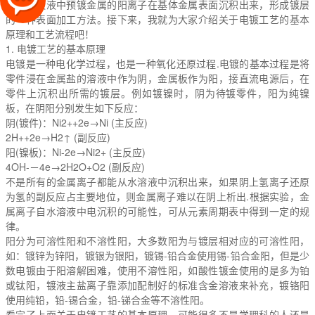
用，使镀液中预镀金属的阳离子在基体金属表面沉积出来，形成镀层
的一种表面加工方法。接下来，我就为大家介绍关于电镀工艺的基本
原理和工艺流程吧！
1. 电镀工艺的基本原理
电镀是一种电化学过程，也是一种氧化还原过程.电镀的基本过程是将
零件浸在金属盐的溶液中作为阴，金属板作为阳，接直流电源后，在
零件上沉积出所需的镀层。例如镀镍时，阴为待镀零件，阳为纯镍
板，在阴阳分别发生如下反应：
阴(镀件)：Ni2++2e→Ni (主反应)
2H++2e→H2↑ (副反应)
阳(镍板)：Ni-2e→Ni2+ (主反应)
4OH-－4e→2H2O+O2 (副反应)
不是所有的金属离子都能从水溶液中沉积出来，如果阴上氢离子还原
为氢的副反应占主要地位，则金属离子难以在阴上析出.根据实验，金
属离子自水溶液中电沉积的可能性，可从元素周期表中得到一定的规
律。
阳分为可溶性阳和不溶性阳，大多数阳为与镀层相对应的可溶性阳，
如：镀锌为锌阳，镀银为银阳，镀锡-铅合金使用锡-铅合金阳，但是少
数电镀由于阳溶解困难，使用不溶性阳，如酸性镀金使用的是多为铂
或钛阳，镀液主盐离子靠添加配制好的标准含金溶液来补充，镀铬阳
使用纯铅，铅-锡合金，铅-锑合金等不溶性阳。
看完了上面关于电镀工艺的基本原理，可能很多不是学理科的人还是